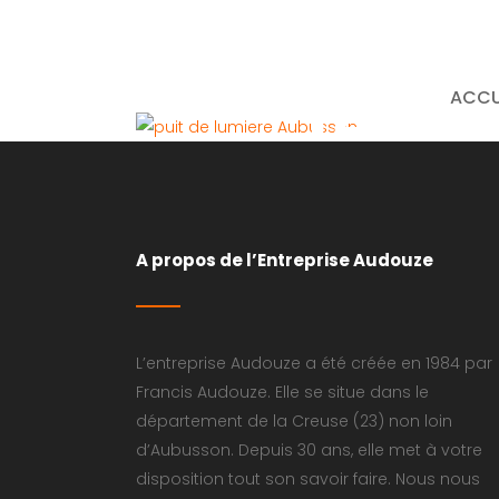
techn
ACCU
A propos de l’Entreprise Audouze
L’entreprise Audouze a été créée en 1984 par
Francis Audouze. Elle se situe dans le
département de la Creuse (23) non loin
d’Aubusson. Depuis 30 ans, elle met à votre
disposition tout son savoir faire. Nous nous