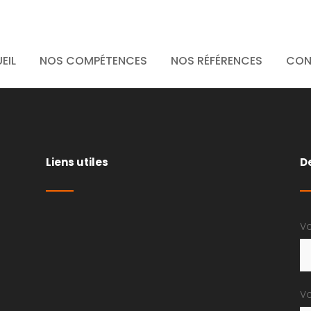
ique_puitdel
EIL
NOS COMPÉTENCES
NOS RÉFÉRENCES
CON
Liens utiles
D
Vo
Vo