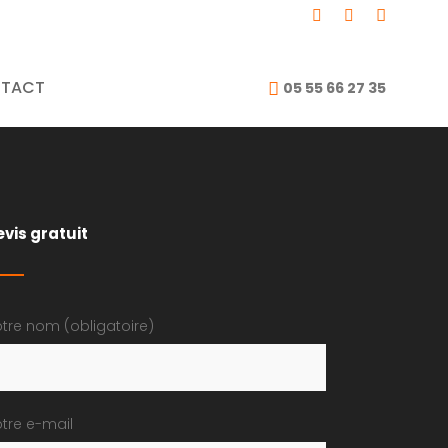
umiere
TACT
05 55 66 27 35
evis gratuit
tre nom (obligatoire)
tre e-mail