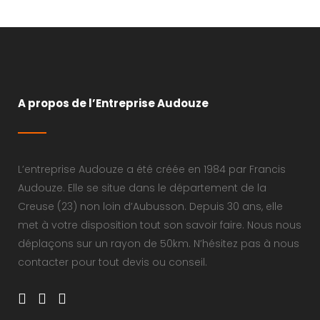
A propos de l’Entreprise Audouze
L’entreprise Audouze a été créée en 1984 par Francis
Audouze. Elle se situe dans le département de la
Creuse (23) non loin d’Aubusson. Depuis 30 ans, elle
met à votre disposition tout son savoir faire. Nous nous
déplaçons sur un rayon de 50km. N’hésitez pas à nous
contacter pour tout devis ou conseil.