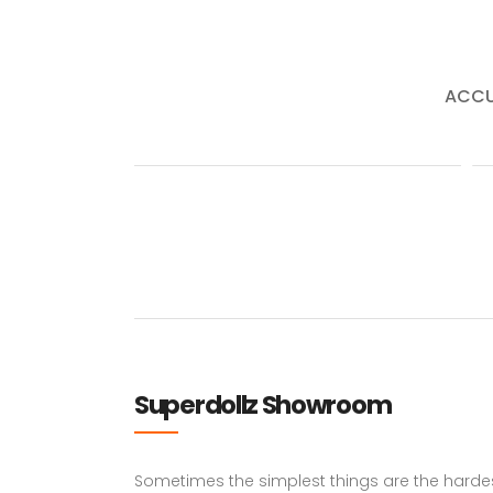
Sup
ACCU
Superdollz Showroom
Sometimes the simplest things are the hardest 