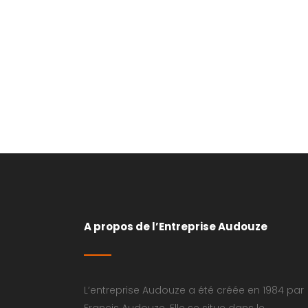
VIEW
A propos de l’Entreprise Audouze
L’entreprise Audouze a été créée en 1984 par