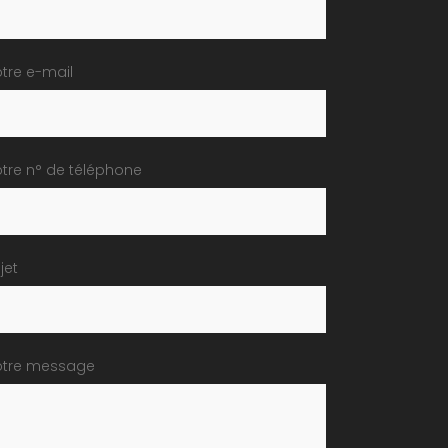
tre e-mail
tre n° de téléphone
jet
otre message