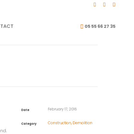
room
TACT
05 55 66 27 35
February 17, 2016
Date
Construction, Demolition
Category
und.