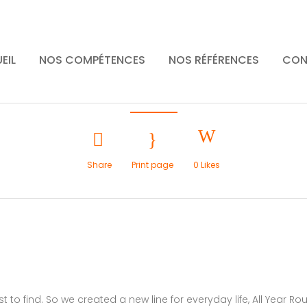
erdollz Show
EIL
NOS COMPÉTENCES
NOS RÉFÉRENCES
CON
Share
Print page
0
Likes
to find. So we created a new line for everyday life, All Year Ro