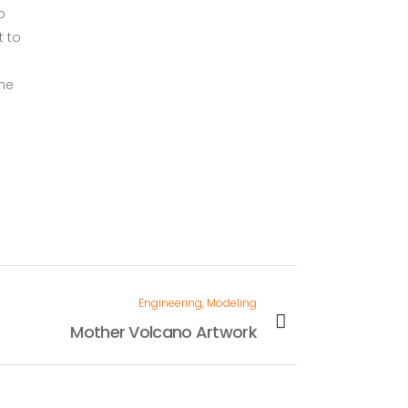
o
t to
the
Engineering, Modeling
Mother Volcano Artwork