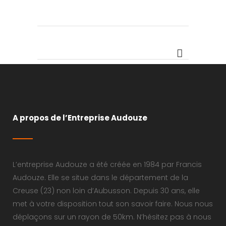
A propos de l’Entreprise Audouze
L’entreprise Audouze a été créée en 1984 par Francis
Audouze. Elle se situe dans le département de la
Creuse (23) non loin d’Aubusson. Depuis 30 ans, elle
met à votre disposition tout son savoir faire. Nous nous
déplaçons sur un rayon de 50km. N’hésitez pas à nous