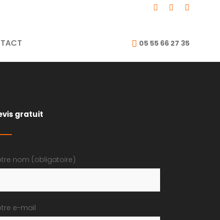
TACT
05 55 66 27 35
evis gratuit
tre nom (obligatoire)
tre e-mail