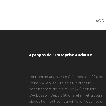
ACCU
A propos de l’Entreprise Audouze
L’entreprise Audouze a été créée en 1984 par
Francis Audouze. Elle se situe dans le
département de la Creuse (23) non loin
d’Aubusson. Depuis 30 ans, elle met à votre
disposition tout son savoir faire. Nous nous